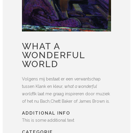
WHAT A
WONDERFUL
WORLD
Volgens mij bestaat er een verwantschap
tussen Klank en kleur,
what a wonderful
world
!Ik laat me graag inspireren door muziek
of het nu Bach,Chett Baker of James Brown is.
ADDITIONAL INFO
This is some additional text
CATEGORIE