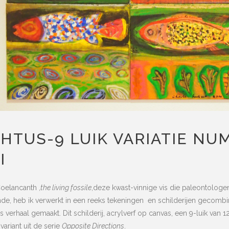
CHTUS-9 LUIK VARIATIE N
I
oelancanth ,
the living fossile
,deze kwast-vinnige vis die paleontologe
de, heb ik verwerkt in een reeks tekeningen en schilderijen gecomb
us verhaal gemaakt. Dit schilderij, acrylverf op canvas, een 9-luik van 
variant uit de serie
Opposite Directions
.