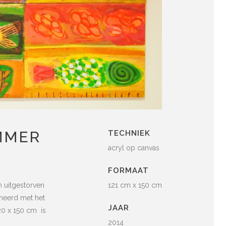
UMMER
TECHNIEK
acryl op canvas
FORMAAT
n uitgestorven
121 cm x 150 cm
ineerd met het
JAAR
120 x 150 cm is
2014