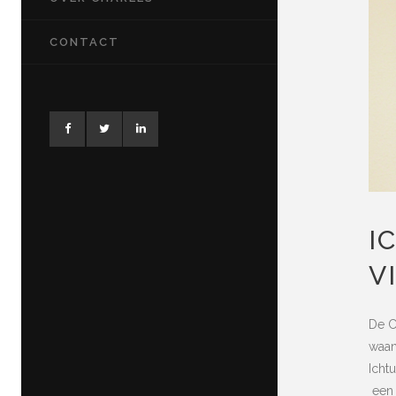
CONTACT
I
VI
De C
waan
Icht
een 