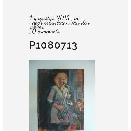
4 augustus 2015
in
door
sebastiaan van den
akker
0 comments
P1080713