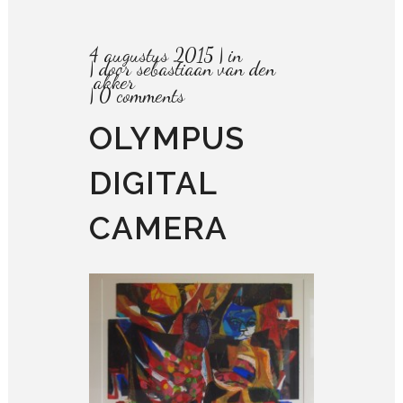
4 augustus 2015
in
door
sebastiaan van den
akker
0 comments
OLYMPUS
DIGITAL
CAMERA